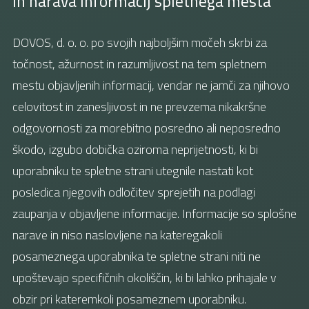
in narava informacij spletnega mesta
DOVOS, d. o. o. po svojih najboljšim močeh skrbi za
točnost, ažurnost in razumljivost na tem spletnem
mestu objavljenih informacij, vendar ne jamči za njihovo
celovitost in zanesljivost in ne prevzema nikakršne
odgovornosti za morebitno posredno ali neposredno
škodo, izgubo dobička oziroma neprijetnosti, ki bi
uporabniku te spletne strani utegnile nastati kot
posledica njegovih odločitev sprejetih na podlagi
zaupanja v objavljene informacije. Informacije so splošne
narave in niso naslovljene na kateregakoli
posameznega uporabnika te spletne strani niti ne
upoštevajo specifičnih okoliščin, ki bi lahko prihajale v
obzir pri kateremkoli posameznem uporabniku.