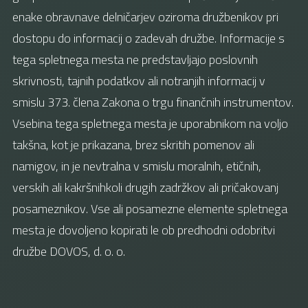
enake obravnave delničarjev oziroma družbenikov pri
dostopu do informacij o zadevah družbe. Informacije s
tega spletnega mesta ne predstavljajo poslovnih
skrivnosti, tajnih podatkov ali notranjih informacij v
smislu 373. člena Zakona o trgu finančnih instrumentov.
Vsebina tega spletnega mesta je uporabnikom na voljo
takšna, kot je prikazana, brez skritih pomenov ali
namigov, in je nevtralna v smislu moralnih, etičnih,
verskih ali kakršnihkoli drugih zadržkov ali pričakovanj
posameznikov. Vse ali posamezne elemente spletnega
mesta je dovoljeno kopirati le ob predhodni odobritvi
družbe DOVOS, d. o. o.