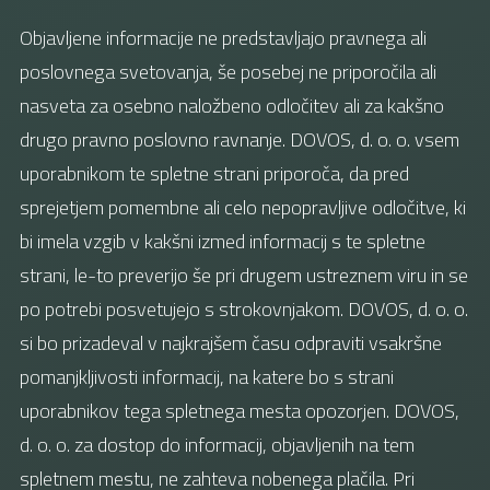
Objavljene informacije ne predstavljajo pravnega ali
poslovnega svetovanja, še posebej ne priporočila ali
nasveta za osebno naložbeno odločitev ali za kakšno
drugo pravno poslovno ravnanje. DOVOS, d. o. o. vsem
uporabnikom te spletne strani priporoča, da pred
sprejetjem pomembne ali celo nepopravljive odločitve, ki
bi imela vzgib v kakšni izmed informacij s te spletne
strani, le-to preverijo še pri drugem ustreznem viru in se
po potrebi posvetujejo s strokovnjakom. DOVOS, d. o. o.
si bo prizadeval v najkrajšem času odpraviti vsakršne
pomanjkljivosti informacij, na katere bo s strani
uporabnikov tega spletnega mesta opozorjen. DOVOS,
d. o. o. za dostop do informacij, objavljenih na tem
spletnem mestu, ne zahteva nobenega plačila. Pri